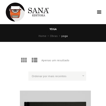
YOGA
Home
Obras
yoga
Apenas um resultado