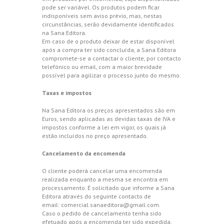
pode ser variável. Os produtos podem ficar
indisponíveis sem aviso prévio, mas, nestas
circunstâncias, serão devidamente identificados
na Sana Editora.
Em caso de o produto deixar de estar disponível
após a compra ter sido concluída, a Sana Editora
compromete-se a contactar o cliente, por contacto
telefónico ou email, com a maior brevidade
possível para agilizar o processo junto do mesmo.
Taxas e impostos
Na Sana Editora os preços apresentados são em
Euros, sendo aplicadas as devidas taxas de IVA e
impostos conforme a lei em vigor, os quais já
estão incluídos no preço apresentado.
Cancelamento da encomenda
O cliente poderá cancelar uma encomenda
realizada enquanto a mesma se encontra em
processamento. É solicitado que informe a Sana
Editora através do seguinte contacto de
email:
comercial.sanaeditora@gmail.com
.
Caso o pedido de cancelamento tenha sido
efetuado após a encomenda ter sido expedida,