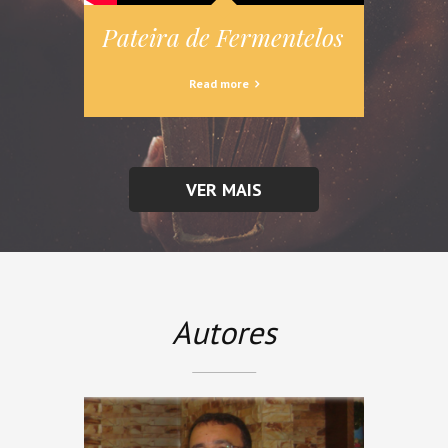
Pateira de Fermentelos – A La
Pate
Read more
VER MAIS
Autores