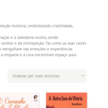
leção Aveleira’, simbolizando criatividade,
inação e à sabedoria oculta, sendo
onhos e da introspeção. Tal como as suas raízes
ção mergulham nas emoções e experiências
e a empatia e a cura encontram espaço para
nado
tes