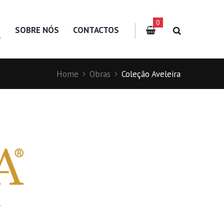
0
S
SOBRE NÓS
CONTACTOS
Home
Obras
Coleção Aveleira