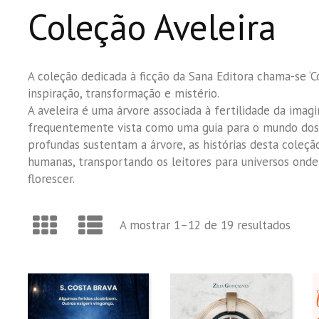
Coleção Aveleira
A coleção dedicada à ficção da Sana Editora chama-se ‘Co
inspiração, transformação e mistério.
A aveleira é uma árvore associada à fertilidade da imag
frequentemente vista como uma guia para o mundo dos s
profundas sustentam a árvore, as histórias desta cole
humanas, transportando os leitores para universos ond
florescer.
Orde
A mostrar 1–12 de 19 resultados
por
mais
recen