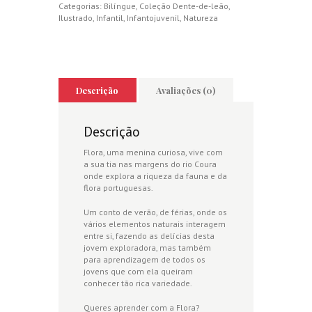
a
Categorias:
Bilíngue
,
Coleção Dente-de-leão
,
natureza
Ilustrado
,
Infantil
,
Infantojuvenil
,
Natureza
/
Flora
peeks
at
nature
Descrição
Avaliações (0)
Descrição
Flora, uma menina curiosa, vive com
a sua tia nas margens do rio Coura
onde explora a riqueza da fauna e da
flora portuguesas.
Um conto de verão, de férias, onde os
vários elementos naturais interagem
entre si, fazendo as delícias desta
jovem exploradora, mas também
para aprendizagem de todos os
jovens que com ela queiram
conhecer tão rica variedade.
Queres aprender com a Flora?