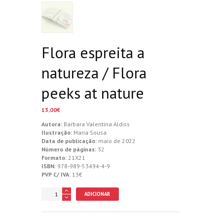
Flora espreita a
natureza / Flora
peeks at nature
13,00
€
Autora:
Barbara Valentina Aldiss
Ilustração:
Maria Sousa
Data de publicação:
maio de 2022
Número de páginas:
32
Formato:
21X21
ISBN:
978-989-53494-4-9
PVP C/ IVA:
13€
Quantidade
ADICIONAR
de
Flora
espreita