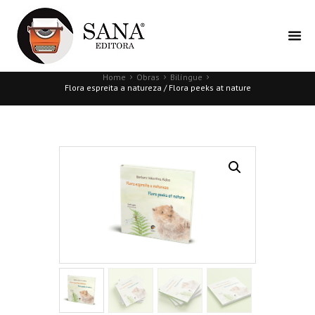
Home
Obras
Bilíngue
Flora espreita a natureza / Flora peeks at nature