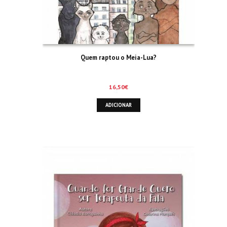
Quem raptou o Meia-Lua?
16,50
€
ADICIONAR