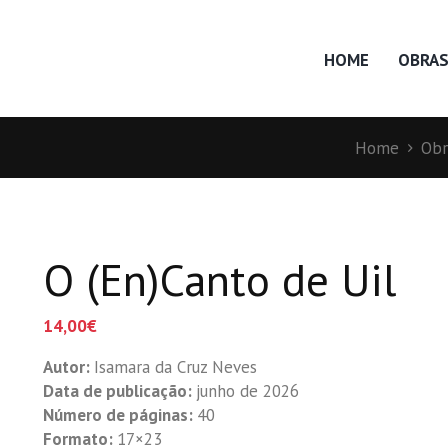
HOME
OBRA
Home
Obr
O (En)Canto de Uil
14,00
€
Autor:
Isamara da Cruz Neves
Data de publicação:
junho de 2026
Número de páginas:
40
Formato:
17×23