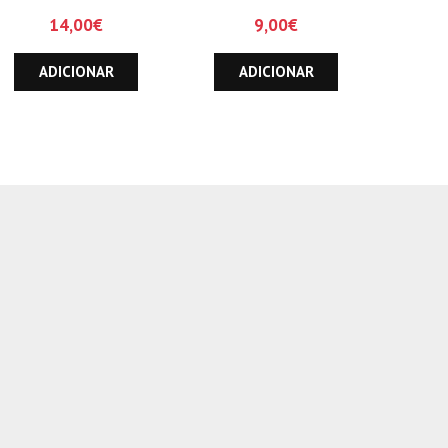
colorir
14,00
€
9,00
€
ADICIONAR
ADICIONAR