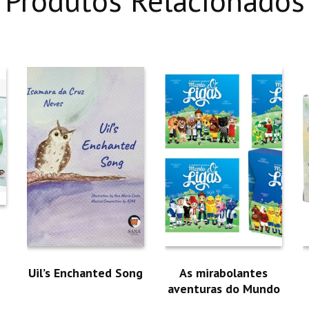
Produtos Relacionados
Uil’s Enchanted Song
As mirabolantes
aventuras do Mundo
d’O Ligas (3 volumes)