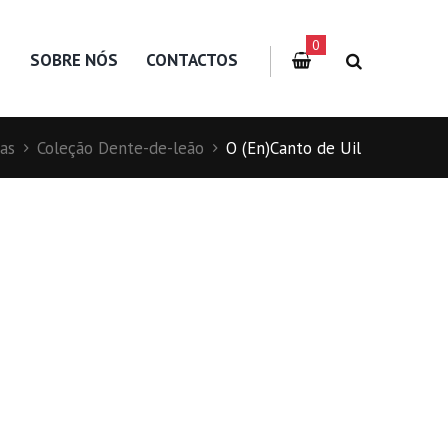
0
S
SOBRE NÓS
CONTACTOS
as
Coleção Dente-de-leão
O (En)Canto de Uil