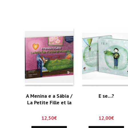
A Menina e a Sábia /
E se…?
La Petite Fille et la
Voix de la Sagesse
12,50
€
12,00
€