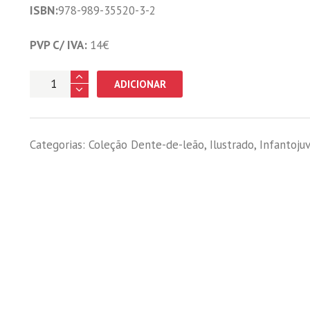
ISBN:
978-989-35520-3-2
PVP C/ IVA:
14€
Quantidade
ADICIONAR
de
O
(En)Canto
Categorias:
Coleção Dente-de-leão
,
Ilustrado
,
Infantojuv
de
Uil