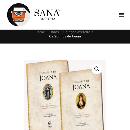
Home
Obras
Coleção Aveleira
Os Sonhos de Joana