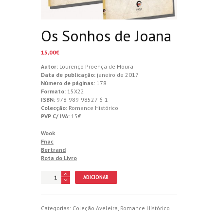
Os Sonhos de Joana
15,00
€
Autor:
Lourenço Proença de Moura
Data de publicação:
janeiro de 2017
Número de páginas:
178
Formato:
15X22
ISBN:
978-989-98527-6-1
Colecção:
Romance Histórico
PVP C/ IVA:
15€
Wook
Fnac
Bertrand
Rota do Livro
Quantidade
ADICIONAR
de
Os
Sonhos
de
Categorias:
Coleção Aveleira
,
Romance Histórico
Joana