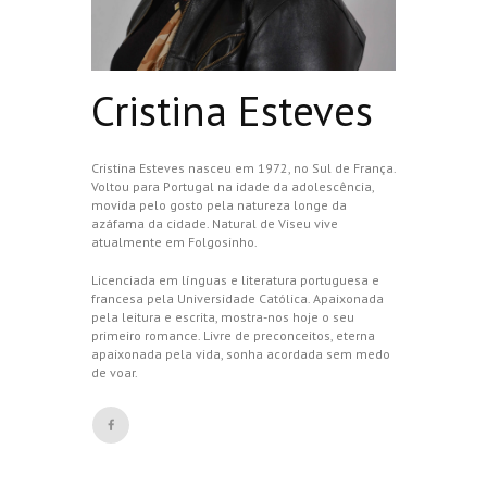
Cristina Esteves
Cristina Esteves nasceu em 1972, no Sul de França.
Voltou para Portugal na idade da adolescência,
movida pelo gosto pela natureza longe da
azáfama da cidade. Natural de Viseu vive
atualmente em Folgosinho.
Licenciada em línguas e literatura portuguesa e
francesa pela Universidade Católica. Apaixonada
pela leitura e escrita, mostra-nos hoje o seu
primeiro romance. Livre de preconceitos, eterna
apaixonada pela vida, sonha acordada sem medo
de voar.