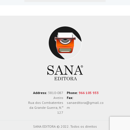
Address:
3810-087
Phone:
966 105 933
Aveiro
Fax:
Rua dos Combatentes
sanaeditora@gmail.co
da Grande Guerra, N.º
m
127
SANA EDITORA © 2022. Todos os direitos