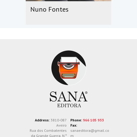
Nuno Fontes
Address:
3810-087
Phone:
966 105 933
Aveiro
Fax:
Rua dos Combatentes
sanaeditora@gmail.co
da Grande Guerra, N.º
m