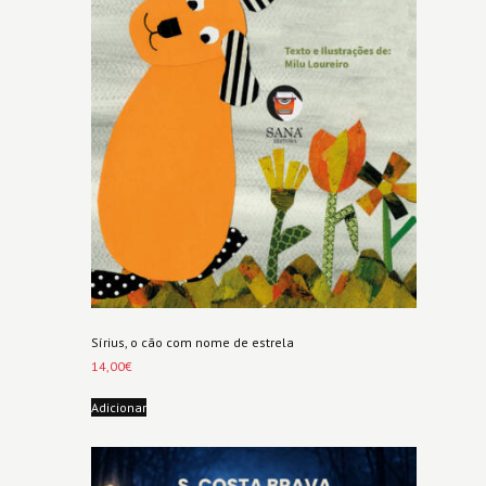
Sírius, o cão com nome de estrela
14,00
€
Adicionar