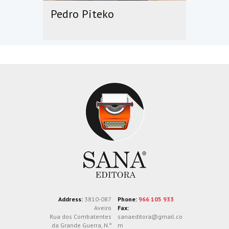
Pedro Piteko
Address:
3810-087
Phone:
966 105 933
Aveiro
Fax:
Rua dos Combatentes
sanaeditora@gmail.co
da Grande Guerra, N.º
m