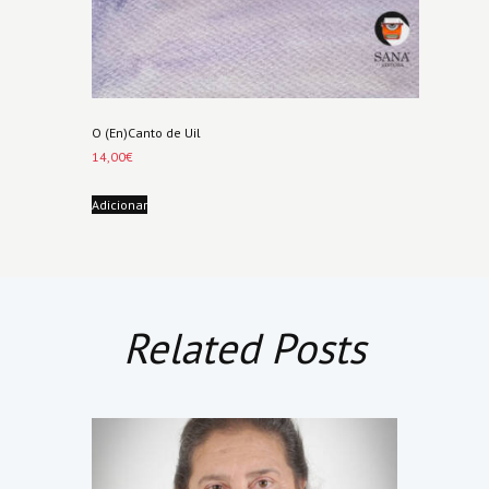
O (En)Canto de Uil
14,00
€
Adicionar
Related Posts