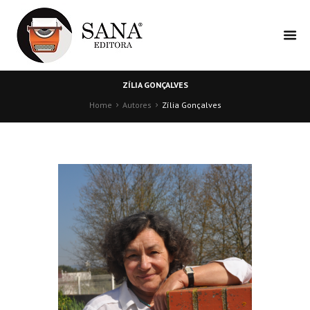
ZÍLIA GONÇALVES
Home
Autores
Zília Gonçalves