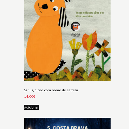
Sírius, o cão com nome de estrela
14,00
€
Adicionar