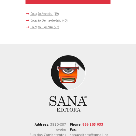
Coleção Aveleira
(19)
Coleção Dente-de-leão
(40)
Coleção Figueira
(23)
Address:
3810-087
Phone:
966 105 933
Aveiro
Fax:
Rua dos Combatentes
sanaeditora@gmail.co