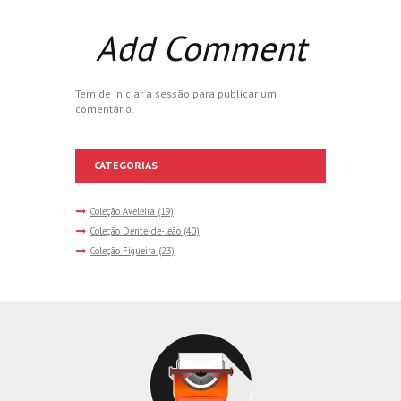
Add Comment
Tem de
iniciar a sessão
para publicar um
comentário.
CATEGORIAS
Coleção Aveleira
(19)
Coleção Dente-de-leão
(40)
Coleção Figueira
(23)