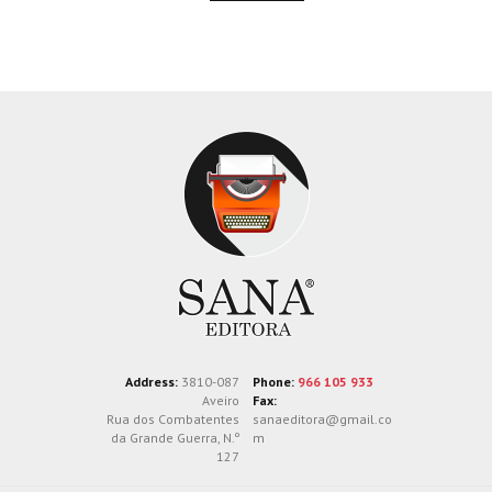
Address:
3810-087
Phone:
966 105 933
Aveiro
Fax:
Rua dos Combatentes
sanaeditora@gmail.co
da Grande Guerra, N.º
m
127