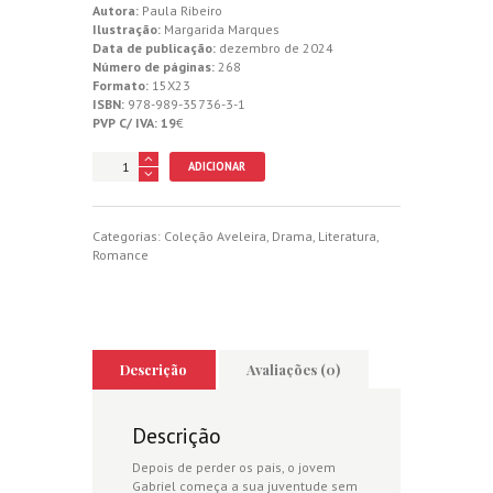
Autora:
Paula Ribeiro
Ilustração:
Margarida Marques
Data de publicação:
dezembro de 2024
Número de páginas:
268
Formato:
15X23
ISBN:
978-989-35736-3-1
PVP C/ IVA: 19
€
Quantidade
ADICIONAR
de
Enquanto
Houver
Estrada
Categorias:
Coleção Aveleira
,
Drama
,
Literatura
,
Romance
Descrição
Avaliações (0)
Descrição
Depois de perder os pais, o jovem
Gabriel começa a sua juventude sem