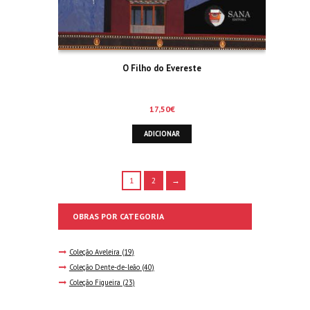
O Filho do Evereste
17,50
€
ADICIONAR
1
2
→
OBRAS POR CATEGORIA
Coleção Aveleira
(19)
Coleção Dente-de-leão
(40)
Coleção Figueira
(23)