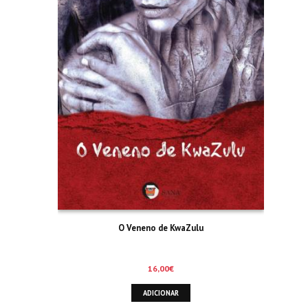
O Veneno de KwaZulu
16,00
€
ADICIONAR