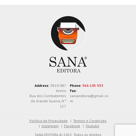
Address:
3810-087
Phone:
966 105 933
Aveiro
Fax:
Rua dos Combatentes
sanaeditora@gmail.co
da Grande Guerra, N.º
m
127
Política de Privacidade
Termos e Condições
Instagram
Facebook
Youtube
SANA EDITORA © 2022. Todos os direitos