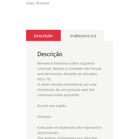
reais
,
História
Descrição
Avaliações (0)
Descrição
Romance histórico sobre a guerra
colonial; Relata o combate das forças
anti-terroristas durante as décadas
60 e 70;
O autor decidiu imortalizar as suas
memórias de um período que lhe
continua muito presente.
Escrito em inglês.
Sinopse:
A decade of exuberant life exposed in
short stories.
The Author challenges you into the