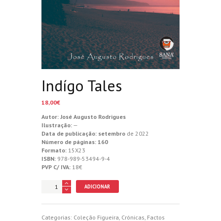
Indígo Tales
18,00
€
Autor: José Augusto Rodrigues
Ilustração:
—
Data de publicação: setembro
de 2022
Número de páginas: 160
Formato:
15X23
ISBN:
978-989-53494-9-4
PVP C/ IVA:
18€
Quantidade
ADICIONAR
de
Indígo
Tales
Categorias:
Coleção Figueira
,
Crónicas
,
Factos