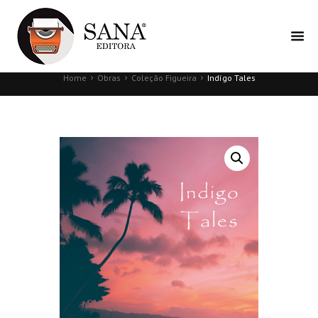
Home
Obras
Coleção Figueira
Indígo Tales