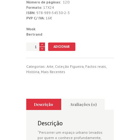
Número de páginas:
120
Formato:
17X24
ISBN:
978-989-54530-2-3
PVP C/ IVA:
16€
Wook
Bertrand
Quantidade
ADICIONAR
de
Evolução
Urbana
de
Categorias:
Arte
,
Coleção Figueira
,
Factos reais
,
Aveiro
História
,
Mais Recentes
-
Espaços
e
Bairros
com
origem
Descrição
Avaliações (0)
entre
os
séculos
Descrição
XV
e
“Percorrer um espaço urbano levados
XIX
por quem o conhece profundamente,