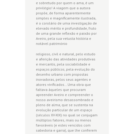
e sobretudo por quem o ama, é um
privilégio! A viagem que a autora
propõe, de forma aparentemente
simples e magnificamente ilustrada,
é o corolário de uma investigação de
elevado mérito e profundidade, fruto
de uma grande reflexão e paixão por
Aveiro, pela sua vetusta história e
notável património
religioso, civil e natural, pelo estudo
e aferição das atividades produtivas
e mercantis, pela sociabilidade e
espaços públicos, pela evolução do
desenho urbano com propostas
inovadoras, pelos seus agentes e
atores vivificados… Uma obra que
faltava àqueles que procuram
apreender Aveiro e compreender o
nosso aveirismo desassombrado e
pleno de alma, que se sustenta na
evolução particular de um espaço
(séculos XV-XIX) no qual se conjugam
múltiplos fatores, mais ou menos
favoráveis (e estes vencidos com
sabedoria e garra), que lhe conferem