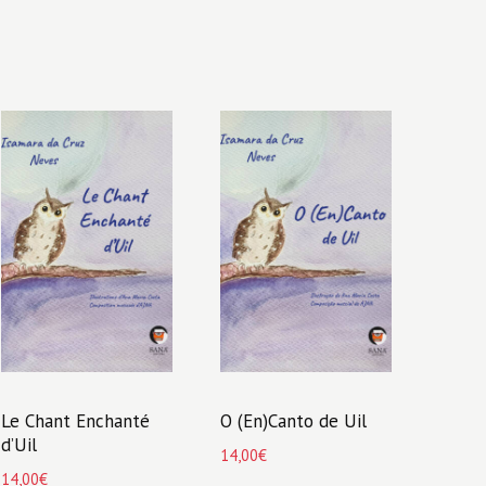
Le Chant Enchanté
O (En)Canto de Uil
d’Uil
14,00
€
14,00
€