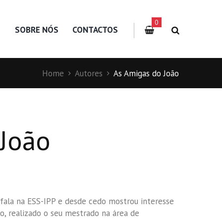
0
S
SOBRE NÓS
CONTACTOS
Home
Autores
As Amigas do João
 João
 fala na ESS-IPP e desde cedo mostrou interesse
vo, realizado o seu mestrado na área de