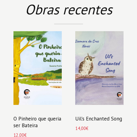
Obras recentes
O Pinheiro que queria
Uil’s Enchanted Song
ser Bateira
14,00
€
12,00
€