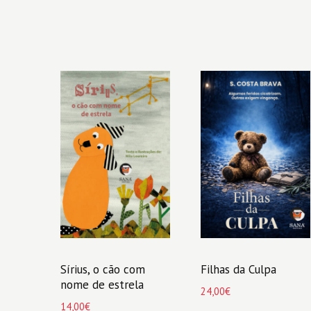
Sírius, o cão com
Filhas da Culpa
nome de estrela
24,00
€
14,00
€