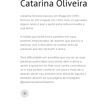
Catarina Oliveira
Catarina Oliveira nasceu em Braga em 1993,
formou-se em Línguas em 2014, mas só passados
alguns anos é que o gosto pela leitura invadiu a
sua alma.
A miúda que tinha livros parados em casa,
poemas empoeirados de autores que passou a
admirar, veio a descobrir-se mulher feita de
palavras que lhe lavavam a alma.
Teve dificuldade em acreditar que iria ver as suas
palavras publicadas, pois temia abrir a alma a
quem a quisesse ler. Mas esse sonho concretizou-
se e hoje podem conhecer um pouco mais de si
através deste seu primeiro livro Alma de Agosto e
também através da sua página de Instagram
@palavrasdaminhaalma.