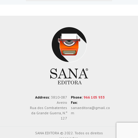
Address:
3810-087
Phone:
966 105 933
Aveiro
Fax:
Rua dos Combatentes
sanaeditora@gmail.co
da Grande Guerra, N.º
m
127
SANA EDITORA © 2022. Todos os direitos