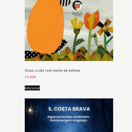
Sírius, o cão com nome de estrela
14,00
€
Adicionar