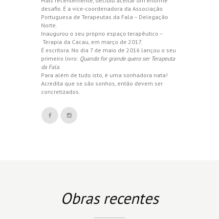
Mais recentemente, decidiu aceitar um enorme
desafio. É a vice-coordenadora da Associação
Portuguesa de Terapeutas da Fala – Delegação
Norte.
Inaugurou o seu próprio espaço terapêutico –
Terapia da Cacau, em março de 2017.
É escritora. No dia 7 de maio de 2016 lançou o seu
primeiro livro:
Quando for grande quero ser Terapeuta
da Fala
.
Para além de tudo isto, é uma sonhadora nata!
Acredita que se são sonhos, então devem ser
concretizados.
Obras recentes