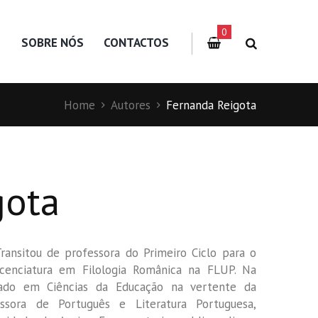
0
S
SOBRE NÓS
CONTACTOS
Home
Autores
Fernanda Reigota
gota
nsitou de professora do Primeiro Ciclo para o
icenciatura em Filologia Românica na FLUP. Na
rado em Ciências da Educação na vertente da
ssora de Português e Literatura Portuguesa,