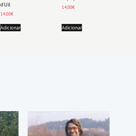
d’Uil
14,00
€
14,00
€
Adicionar
Adicionar