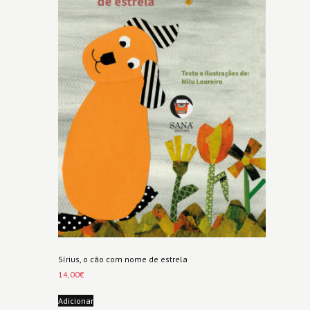
Sírius, o cão com nome de estrela
14,00
€
Adicionar