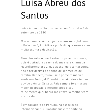
Luísa Abreu dos
Santos
Luísa Abreu dos Santos nasceu no Funchal a 6 de
setembro de 1980.
O seu lema de vida é ajudar o próximo e, tal como
o Pai e o Avô, é médica – profissão que exerce com
muita estima e dedicação.
Também sabe o que é estar no papel de doente,
pois é portadora de uma doença rara chamada
Neurofibromatose 2, que apesar de a tornar surda,
não a fez desistir do sonho de ser médica de
família. De facto, tornou-se a primeira médica
surda em Portugal. É também a primeira a ter um
ouvido biónico. Os seus Pais sempre foram a sua
maior inspiração, e mesmo após o seu
falecimento quer honrá-los e fazer o melhor com
a sua vida.
É embaixadora de Portugal na associação
internacional NF2 Biosolutions e faz parte da