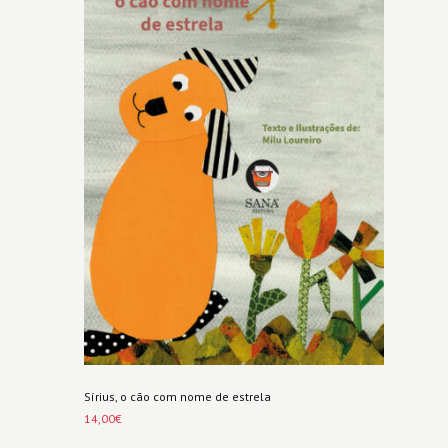
Sírius, o cão com nome de estrela
14,00
€