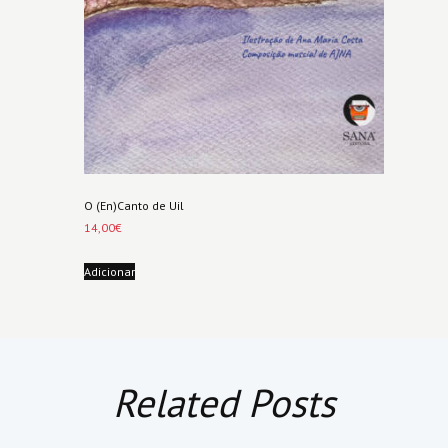
O (En)Canto de Uil
14,00
€
Adicionar
Related Posts