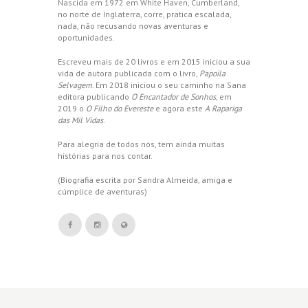
Nascida em 1972 em White Haven, Cumberland,
no norte de Inglaterra, corre, pratica escalada,
nada, não recusando novas aventuras e
oportunidades.
Escreveu mais de 20 livros e em 2015 iniciou a sua
vida de autora publicada com o livro,
Papoila
Selvagem
. Em 2018 iniciou o seu caminho na Sana
editora publicando
O Encantador de Sonhos
, em
2019 o
O Filho do Evereste
e agora este
A Rapariga
das Mil Vidas
.
Para alegria de todos nós, tem ainda muitas
histórias para nos contar.
(Biografia escrita por Sandra Almeida, amiga e
cúmplice de aventuras)