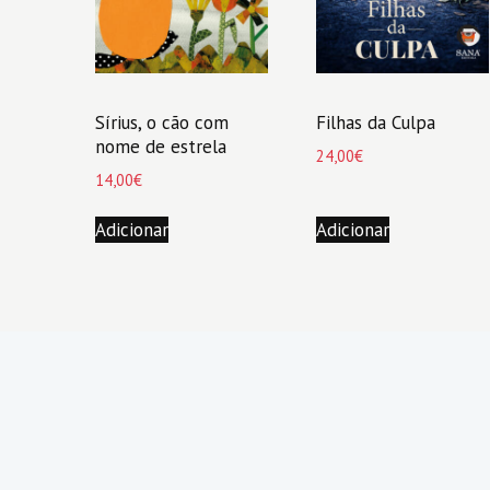
Sírius, o cão com
Filhas da Culpa
nome de estrela
24,00
€
14,00
€
Adicionar
Adicionar