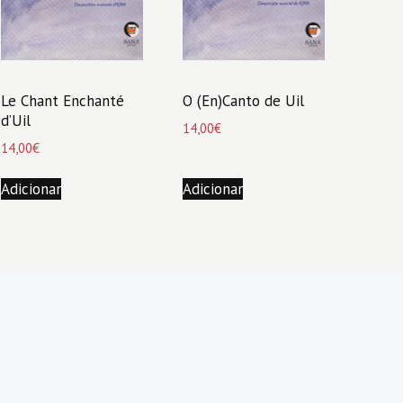
Le Chant Enchanté
O (En)Canto de Uil
d’Uil
14,00
€
14,00
€
Adicionar
Adicionar