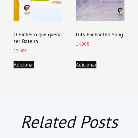
O Pinheiro que queria
Uil’s Enchanted Song
ser Bateira
14,00
€
12,00
€
Adicionar
Adicionar
Related Posts